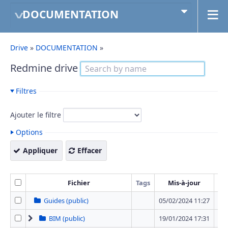
DOCUMENTATION
Drive
»
DOCUMENTATION
»
Redmine drive
Filtres
Ajouter le filtre
Options
Appliquer
Effacer
Fichier
Tags
Mis-à-jour
Tai
Guides (public)
05/02/2024 11:27
0 
BIM (public)
19/01/2024 17:31
1 