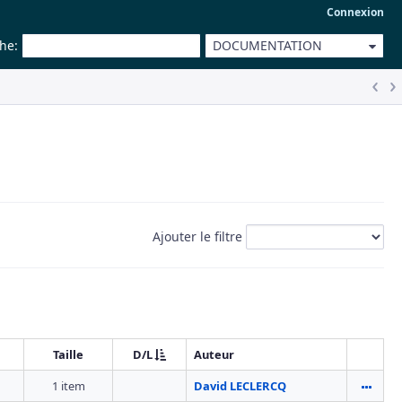
Connexion
che
:
DOCUMENTATION
Ajouter le filtre
Taille
D/L
Auteur
1 item
David LECLERCQ