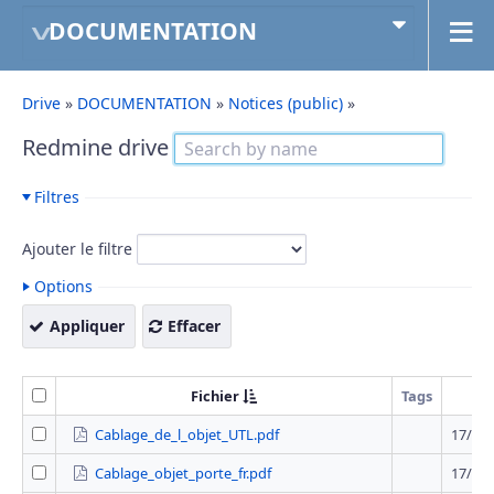
DOCUMENTATION
Drive
»
DOCUMENTATION
»
Notices (public)
»
Redmine drive
Filtres
Ajouter le filtre
Options
Appliquer
Effacer
Fichier
Tags
Mis
Cablage_de_l_objet_UTL.pdf
17/05/
Cablage_objet_porte_fr.pdf
17/05/