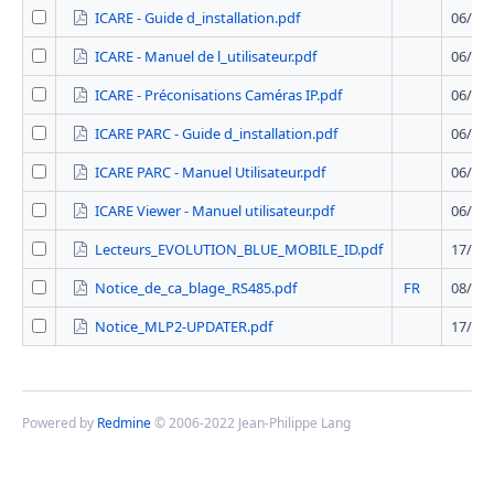
ICARE - Guide d_installation.pdf
06/01/
ICARE - Manuel de l_utilisateur.pdf
06/01/
ICARE - Préconisations Caméras IP.pdf
06/01/
ICARE PARC - Guide d_installation.pdf
06/01/
ICARE PARC - Manuel Utilisateur.pdf
06/01/
ICARE Viewer - Manuel utilisateur.pdf
06/01/
Lecteurs_EVOLUTION_BLUE_MOBILE_ID.pdf
17/05/
Notice_de_ca_blage_RS485.pdf
FR
08/12/
Notice_MLP2-UPDATER.pdf
17/05/
Powered by
Redmine
© 2006-2022 Jean-Philippe Lang