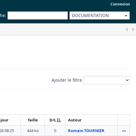
Connexion
che
:
DOCUMENTATION
Ajouter le filtre
-jour
Taille
D/L
Auteur
26 08:25
444 ko
0
Romain TOURNIER