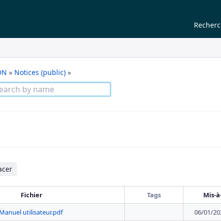
Recher
ON
»
Notices (public)
»
acer
Fichier
Tags
Mis-à
Manuel utilisateur.pdf
06/01/20