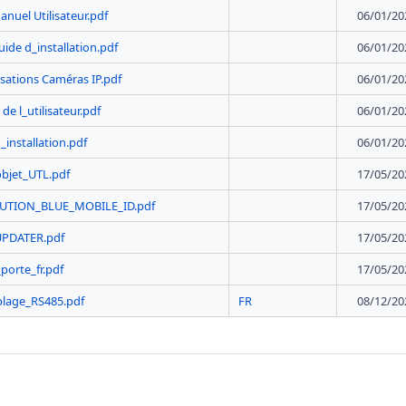
nuel Utilisateur.pdf
06/01/20
ide d_installation.pdf
06/01/20
isations Caméras IP.pdf
06/01/20
de l_utilisateur.pdf
06/01/20
_installation.pdf
06/01/20
bjet_UTL.pdf
17/05/20
LUTION_BLUE_MOBILE_ID.pdf
17/05/20
UPDATER.pdf
17/05/20
porte_fr.pdf
17/05/20
blage_RS485.pdf
FR
08/12/20