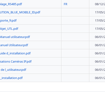
blage_RS485.pdf
FR
08/12/
LUTION_BLUE_MOBILE_ID.pdf
17/05/
porte_fr.pdf
17/05/
bjet_UTL.pdf
17/05/
Manuel utilisateur.pdf
06/01/
nuel Utilisateur.pdf
06/01/
ide d_installation.pdf
06/01/
isations Caméras IP.pdf
06/01/
de l_utilisateur.pdf
06/01/
_installation.pdf
06/01/