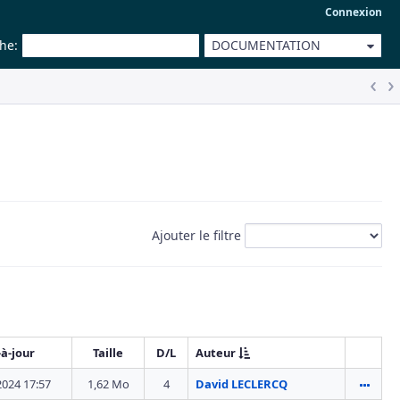
Connexion
che
:
DOCUMENTATION
Ajouter le filtre
-à-jour
Taille
D/L
Auteur
2024 17:57
1,62 Mo
4
David LECLERCQ