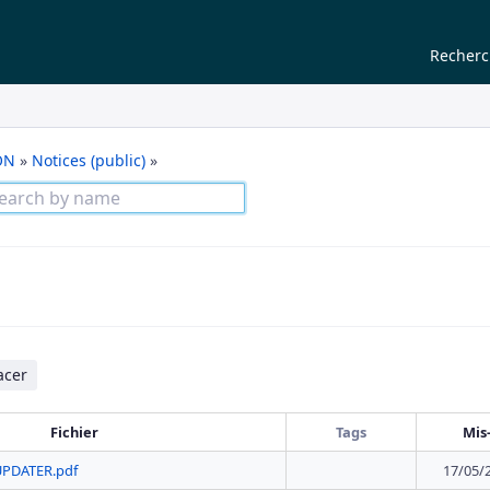
Recher
ON
»
Notices (public)
»
acer
Fichier
Tags
Mis
UPDATER.pdf
17/05/