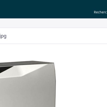
Recher
jpg