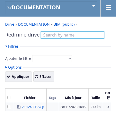
DOCUMENTATION
Drive
»
DOCUMENTATION
»
BIM (public)
»
Redmine drive
Filtres
Ajouter le filtre
Options
Appliquer
Effacer
D/L
Fichier
Tags
Mis-à-jour
Taille
AL1240SB2.zip
28/11/2023 16:19
273 ko
3