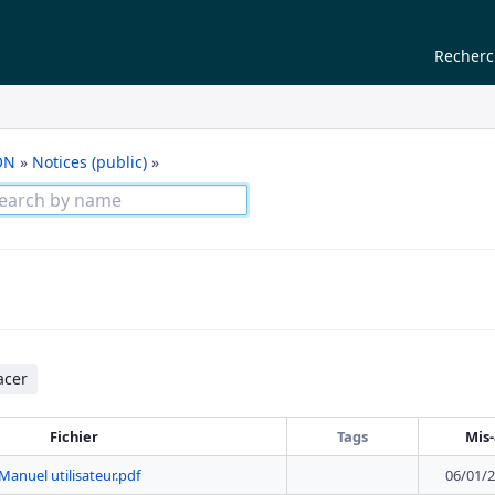
Recher
ON
»
Notices (public)
»
acer
Fichier
Tags
Mis-
Manuel utilisateur.pdf
06/01/2